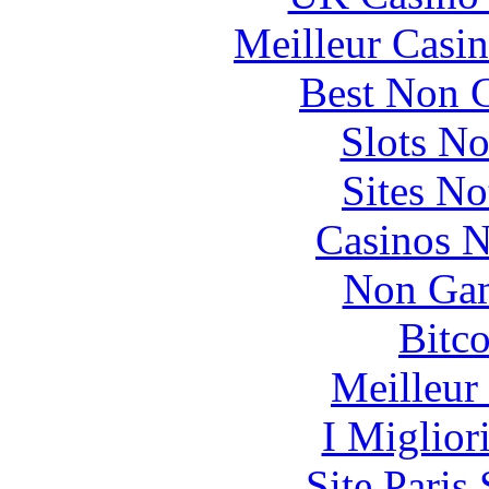
Meilleur Casi
Best Non 
Slots N
Sites N
Casinos 
Non Gam
Bitc
Meilleur
I Miglior
Site Paris