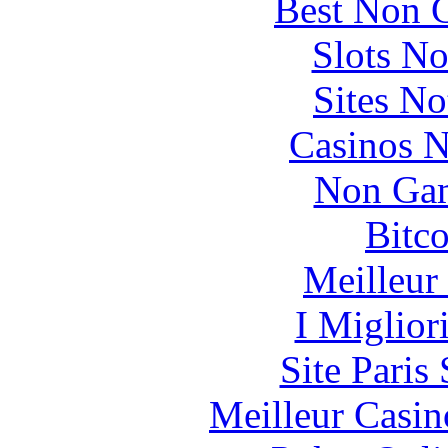
Best Non 
Slots N
Sites N
Casinos 
Non Gam
Bitc
Meilleur
I Miglior
Site Paris
Meilleur Casin