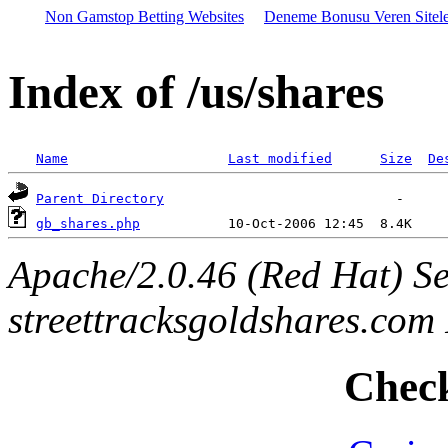
Non Gamstop Betting Websites
Deneme Bonusu Veren Sitele
Index of /us/shares
Name
Last modified
Size
De
Parent Directory
gb_shares.php
Apache/2.0.46 (Red Hat) Se
streettracksgoldshares.com
Check