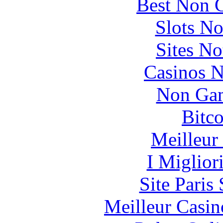
Best Non 
Slots N
Sites N
Casinos 
Non Gam
Bitc
Meilleur
I Miglior
Site Paris
Meilleur Casin