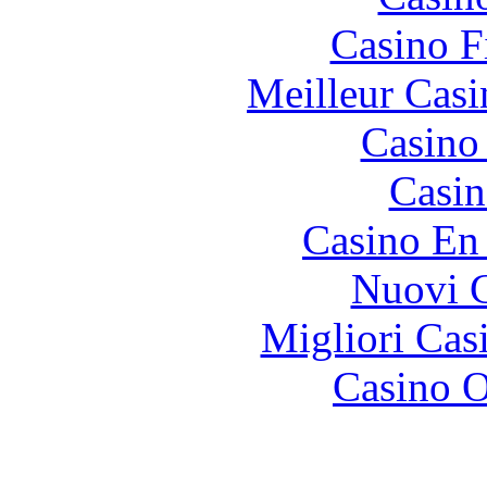
Casino F
Meilleur Casi
Casino
Casin
Casino En
Nuovi C
Migliori Casi
Casino O