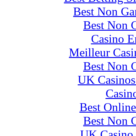
Best Non Ga
Best Non 
Casino E
Meilleur Casi
Best Non 
UK Casinos
Casin
Best Online
Best Non 
UK Casino