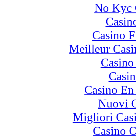
No Kyc 
Casin
Casino F
Meilleur Casi
Casino
Casin
Casino En
Nuovi C
Migliori Casi
Casino O