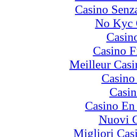
Casino Senz
No Kyc 
Casin
Casino F
Meilleur Casi
Casino
Casin
Casino En
Nuovi C
Migliori Casi