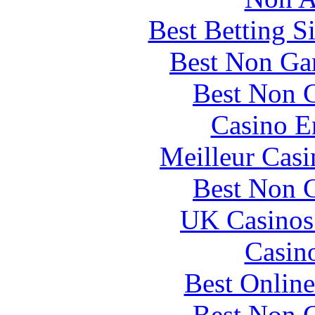
Best Betting S
Best Non Ga
Best Non 
Casino E
Meilleur Casi
Best Non 
UK Casinos
Casin
Best Online
Best Non 