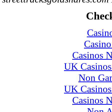
Check
Casin
Casin
Casinos 
UK Casinos
Non Gam
UK Casinos
Casinos 
Non A