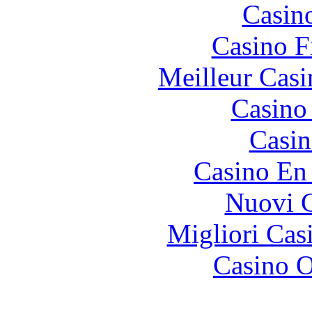
Casin
Casino F
Meilleur Casi
Casino
Casin
Casino En
Nuovi C
Migliori Casi
Casino O