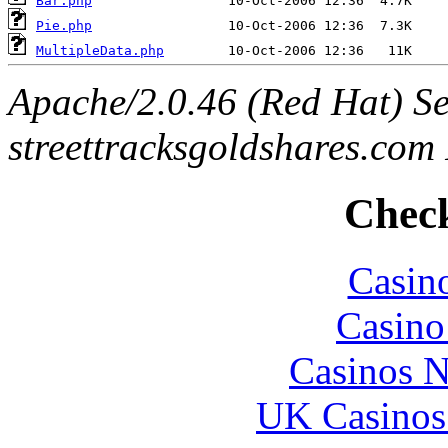
Bar.php
Pie.php
MultipleData.php
Apache/2.0.46 (Red Hat) Se
streettracksgoldshares.com
Check
Casin
Casin
Casinos 
UK Casinos