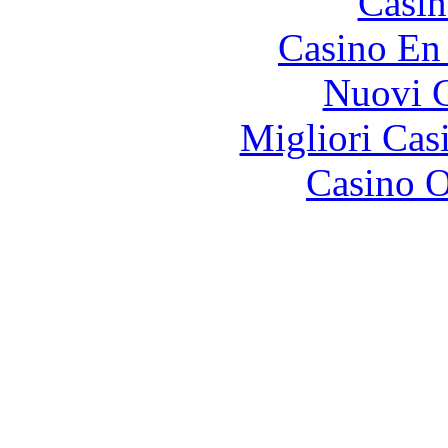
Casin
Casino En
Nuovi C
Migliori Casi
Casino O