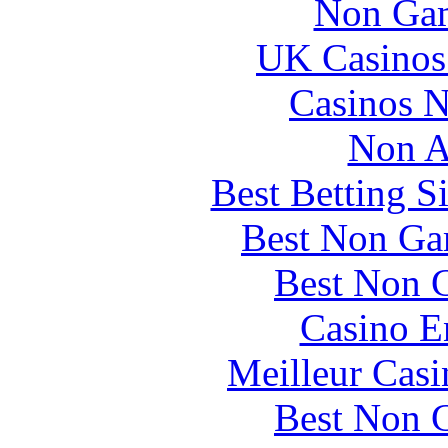
Non Gam
UK Casinos
Casinos 
Non A
Best Betting S
Best Non Ga
Best Non 
Casino E
Meilleur Casi
Best Non 