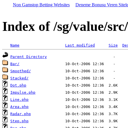
Non Gamstop Betting Websites
Deneme Bonusu Veren Sitele
Index of /sg/value/sr
Name
Last modified
Size
De
Parent Directory
Bar/
Smoothed/
Stacked/
Dot.php
Impulse.php
Line.php
Area.php
Radar.php
Step.php