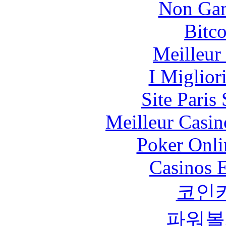
Non Gam
Bitc
Meilleur
I Miglior
Site Paris
Meilleur Casin
Poker Onlin
Casinos E
코인
파워볼