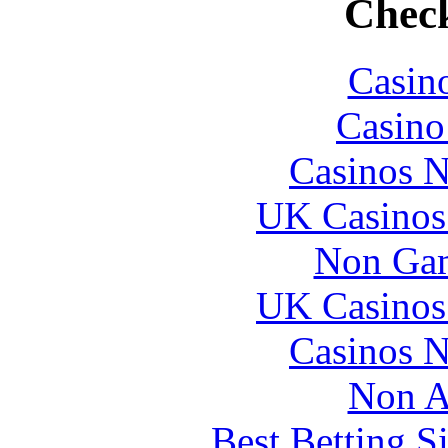
Check
Casin
Casin
Casinos 
UK Casinos
Non Gam
UK Casinos
Casinos 
Non A
Best Betting S