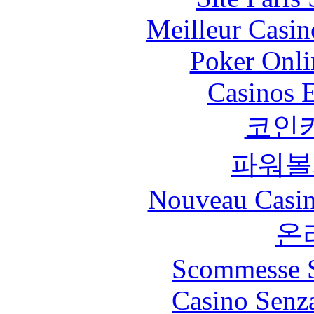
Meilleur Casin
Poker Onlin
Casinos E
코인
파워볼
Nouveau Casin
온
Scommesse S
Casino Senz