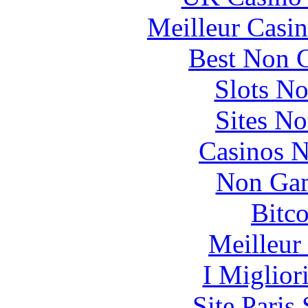
Meilleur Casi
Best Non 
Slots N
Sites N
Casinos 
Non Gam
Bitc
Meilleur
I Miglior
Site Paris