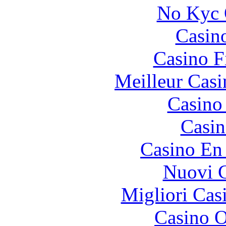
No Kyc 
Casin
Casino F
Meilleur Casi
Casino
Casin
Casino En
Nuovi C
Migliori Casi
Casino O