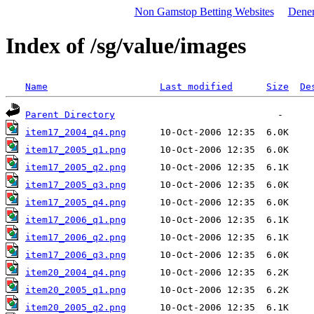
Non Gamstop Betting Websites
Denem
Index of /sg/value/images
Name
Last modified
Size
De
Parent Directory
item17_2004_q4.png
item17_2005_q1.png
item17_2005_q2.png
item17_2005_q3.png
item17_2005_q4.png
item17_2006_q1.png
item17_2006_q2.png
item17_2006_q3.png
item20_2004_q4.png
item20_2005_q1.png
item20_2005_q2.png