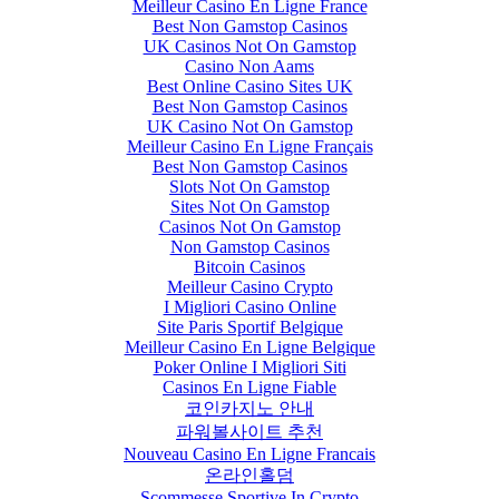
Meilleur Casino En Ligne France
Best Non Gamstop Casinos
UK Casinos Not On Gamstop
Casino Non Aams
Best Online Casino Sites UK
Best Non Gamstop Casinos
UK Casino Not On Gamstop
Meilleur Casino En Ligne Français
Best Non Gamstop Casinos
Slots Not On Gamstop
Sites Not On Gamstop
Casinos Not On Gamstop
Non Gamstop Casinos
Bitcoin Casinos
Meilleur Casino Crypto
I Migliori Casino Online
Site Paris Sportif Belgique
Meilleur Casino En Ligne Belgique
Poker Online I Migliori Siti
Casinos En Ligne Fiable
코인카지노 안내
파워볼사이트 추천
Nouveau Casino En Ligne Francais
온라인홀덤
Scommesse Sportive In Crypto