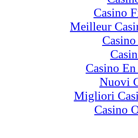
Casino F
Meilleur Casi
Casino
Casin
Casino En
Nuovi C
Migliori Casi
Casino O