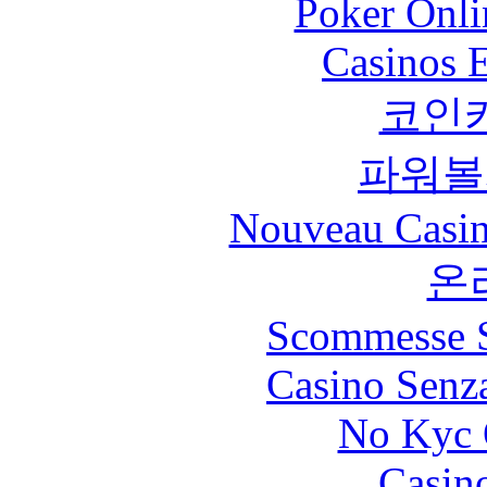
Poker Onlin
Casinos E
코인
파워볼
Nouveau Casin
온
Scommesse S
Casino Senz
No Kyc 
Casin